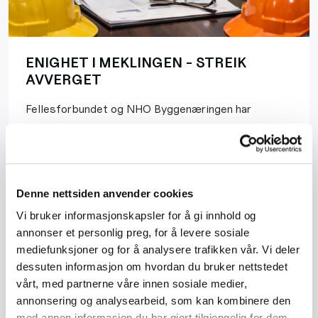
ENIGHET I MEKLINGEN - STREIK
AVVERGET
Fellesforbundet og NHO Byggenæringen har
kommet til enighet i meklingen. Dermed er streik i
byggenæringen avverget.
Les mer
Denne nettsiden anvender cookies
Vi bruker informasjonskapsler for å gi innhold og
annonser et personlig preg, for å levere sosiale
mediefunksjoner og for å analysere trafikken vår. Vi deler
dessuten informasjon om hvordan du bruker nettstedet
vårt, med partnerne våre innen sosiale medier,
annonsering og analysearbeid, som kan kombinere den
med annen informasjon du har gjort tilgjengelig for dem,