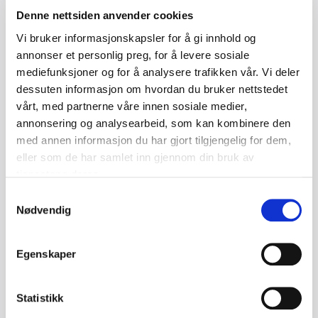
Denne nettsiden anvender cookies
Vi bruker informasjonskapsler for å gi innhold og
annonser et personlig preg, for å levere sosiale
mediefunksjoner og for å analysere trafikken vår. Vi deler
dessuten informasjon om hvordan du bruker nettstedet
vårt, med partnerne våre innen sosiale medier,
annonsering og analysearbeid, som kan kombinere den
med annen informasjon du har gjort tilgjengelig for dem,
eller som de har samlet inn gjennom din bruk av
tjenestene deres.
Samtykkevalg
Bransjenorm for kantsikring ved arbeid
Nødvendig
på skråtak
Egenskaper
Endelig har vi en norm med tydelige føringer for hva
som er akseptabel sikring, hvordan risikovurdering
skal utføres, og hvilke løsninger som er både trygge
Statistikk
og gjennomførbare i praksis.