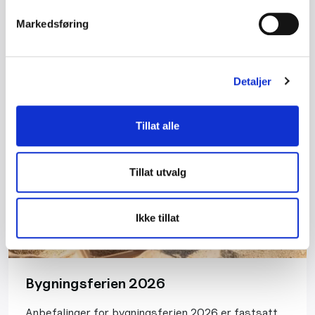
Markedsføring
Les mer
Detaljer
Tillat alle
Tillat utvalg
Ikke tillat
Bygningsferien 2026
Anbefalinger for bygningsferien 2026 er fastsatt.