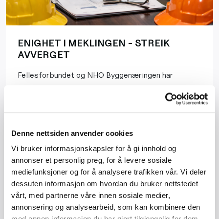
ENIGHET I MEKLINGEN - STREIK
AVVERGET
Fellesforbundet og NHO Byggenæringen har
kommet til enighet i meklingen. Dermed er streik i
byggenæringen avverget.
Les mer
Denne nettsiden anvender cookies
Vi bruker informasjonskapsler for å gi innhold og
annonser et personlig preg, for å levere sosiale
mediefunksjoner og for å analysere trafikken vår. Vi deler
dessuten informasjon om hvordan du bruker nettstedet
vårt, med partnerne våre innen sosiale medier,
annonsering og analysearbeid, som kan kombinere den
med annen informasjon du har gjort tilgjengelig for dem,