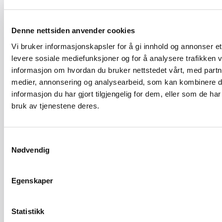
Denne nettsiden anvender cookies
Reagerte på alvoret
Vi bruker informasjonskapsler for å gi innhold og annonser et 
levere sosiale mediefunksjoner og for å analysere trafikken v
Flere av stortingsrepresentantene reagerte på
informasjon om hvordan du bruker nettstedet vårt, med partn
beskrivelsene fra bedriftene.
medier, annonsering og analysearbeid, som kan kombinere
informasjon du har gjort tilgjengelig for dem, eller som de ha
bruk av tjenestene deres.
Samtykkevalg
Nødvendig
Egenskaper
Statistikk