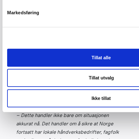
Markedsføring
– Det var overraskende å høre hvor alvorlig situasjonen er
Tillat alle
nå, særlig hvor raskt ordrebøkene tømmes, var
tilbakemeldingen fra flere representanter under møtet –
Stortingsrepresentant Mona Nilsen (Ap), Kari Baadstrand
Tillat utvalg
Sandnes (Ap) og Bård Ludvig Thorheim (H).
Bygghåndverk Norge understreker at møtet på Stortinget
Ikke tillat
bare er starten på et lengre politisk arbeid.
– Dette handler ikke bare om situasjonen
akkurat nå. Det handler om å sikre at Norge
fortsatt har lokale håndverksbedrifter, fagfolk