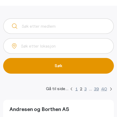
Søk
Gå til side...
1
2
3
…
39
40
Andresen og Borthen AS