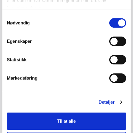
eller som de har samlet inn gjennom din bruk av
tjenestene deres.
Semsveien 133, 1384 ASKER
Samtykkevalg
Nødvendig
Se nettside
95801043
Egenskaper
Send epost
Statistikk
Markedsføring
Organisasjonsnummer
997320212
Detaljer
Tillat alle
Asker og Røyken Håndverk Byggmester
Per Hagen