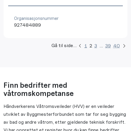
Organisasjonsnummer
927484889
Gå til side...
1
2
3
…
39
40
Finn bedrifter med
våtromskompetanse
Håndverkerens Våtromsveileder (HVV) er en veileder
utviklet av Byggmesterforbundet som tar for seg bygging
av bad og andre våtrom, etter gjeldende teknisk forskrift.
Vi har opprettet et register hvor du kan finne bedrifter