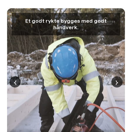
Et godt rykte bygges med godt
håndverk.
‹
›