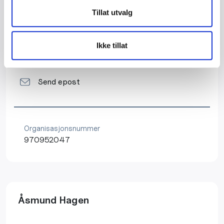
Tillat utvalg
Mellomdammen 17, 3475 SÆTRE
Ikke tillat
92053837
Send epost
Organisasjonsnummer
970952047
Åsmund Hagen