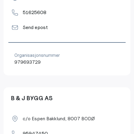
51625608
Send epost
Organisasjonsnummer
979693729
B & J BYGG AS
c/o Espen Bakklund, 8007 BODØ
95947450