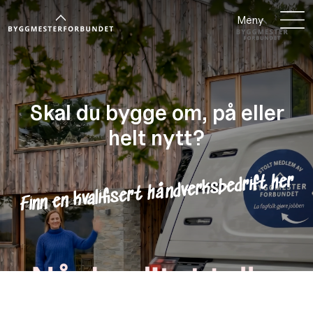
Meny
Skal du bygge om, på eller
helt nytt?
Finn en kvalifisert håndverksbedrift her