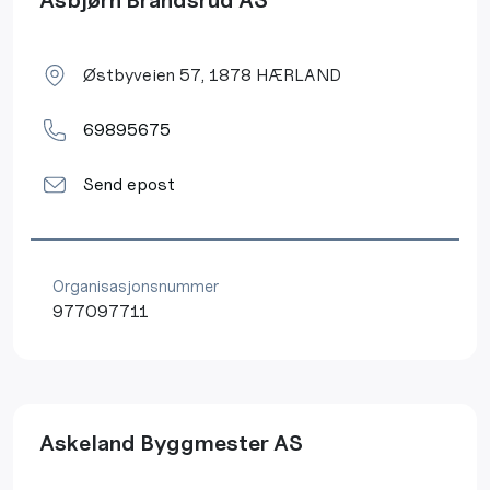
Asbjørn Brandsrud AS
Østbyveien 57, 1878 HÆRLAND
69895675
Send epost
Organisasjonsnummer
977097711
Askeland Byggmester AS