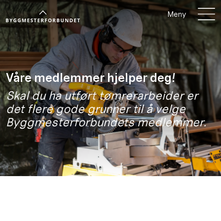
Meny
Våre medlemmer hjelper deg!
Skal du ha utført tømrerarbeider er
det flere gode grunner til å velge
Byggmesterforbundets medlemmer.