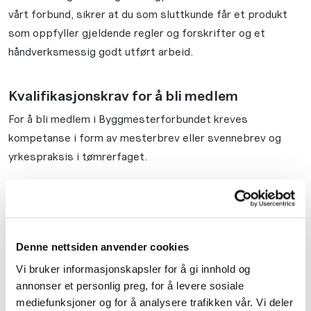
vårt forbund, sikrer at du som sluttkunde får et produkt
som oppfyller gjeldende regler og forskrifter og et
håndverksmessig godt utført arbeid.
Kvalifikasjonskrav for å bli medlem
For å bli medlem i Byggmesterforbundet kreves
kompetanse i form av mesterbrev eller svennebrev og
yrkespraksis i tømrerfaget.
Kunnskap videreutvikles kontinuerlig
Vi vet viktigheten av å være oppdaterte på faglig
løsninger og regelverk. Vi lever i en tid med store og
Denne nettsiden anvender cookies
hyppige endringer. Med våre tilbud om kurs, webinarer og
Vi bruker informasjonskapsler for å gi innhold og
etterutdanning til medlemmene sørger vi for at de kan
annonser et personlig preg, for å levere sosiale
mediefunksjoner og for å analysere trafikken vår. Vi deler
holde seg oppdatert på nye myndighetskrav og nye