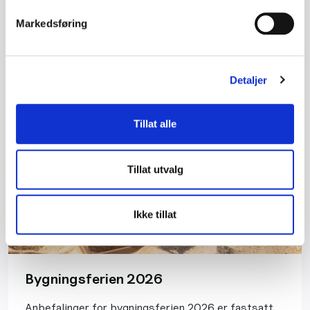
Markedsføring
Les mer
Detaljer
Tillat alle
Tillat utvalg
Ikke tillat
Bygningsferien 2026
Anbefalinger for bygningsferien 2026 er fastsatt.