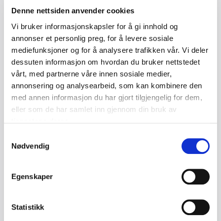
Denne nettsiden anvender cookies
Vi bruker informasjonskapsler for å gi innhold og
annonser et personlig preg, for å levere sosiale
mediefunksjoner og for å analysere trafikken vår. Vi deler
dessuten informasjon om hvordan du bruker nettstedet
vårt, med partnerne våre innen sosiale medier,
annonsering og analysearbeid, som kan kombinere den
med annen informasjon du har gjort tilgjengelig for dem,
eller som de har samlet inn gjennom din bruk av
tjenestene deres.
Samtykkevalg
Bransjenorm for kantsikring ved arbeid
Nødvendig
på skråtak
Egenskaper
Endelig har vi en norm med tydelige føringer for hva
som er akseptabel sikring, hvordan risikovurdering
skal utføres, og hvilke løsninger som er både trygge
Statistikk
og gjennomførbare i praksis.