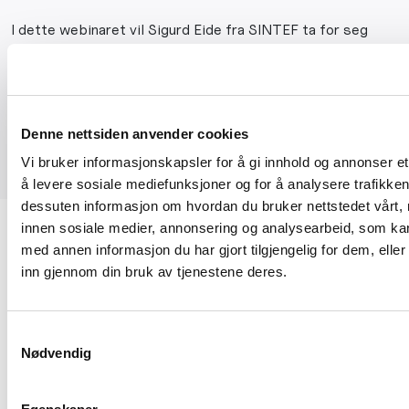
I dette webinaret vil Sigurd Eide fra SINTEF ta for seg
treets fukttekniske egenskaper. Han vil blant annet vise
eksempler på hva som vil kunne oppstå i konstruksjonen
som følge av bevegelser forårsaket av naturlige
fuktvariasjoner i et trehus.
Denne nettsiden anvender cookies
Vi bruker informasjonskapsler for å gi innhold og annonser et
å levere sosiale mediefunksjoner og for å analysere trafikken 
dessuten informasjon om hvordan du bruker nettstedet vårt,
innen sosiale medier, annonsering og analysearbeid, som k
med annen informasjon du har gjort tilgjengelig for dem, elle
inn gjennom din bruk av tjenestene deres.
Sørkedalsveien 9D
0369 Oslo
Samtykkevalg
Nødvendig
23 08 75 77
hei@byggmesterforbundet.no