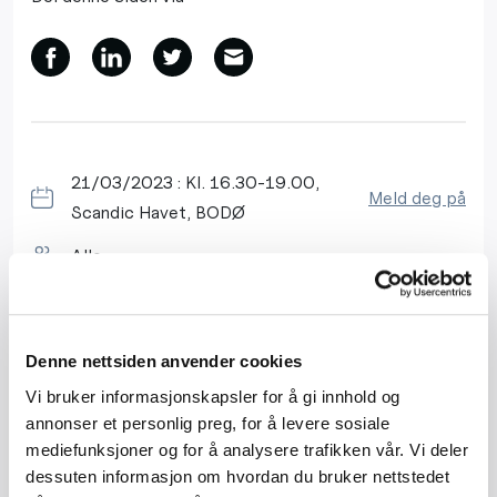
21/03/2023 : Kl. 16.30-19.00,
Meld deg på
Scandic Havet, BODØ
Alle
Denne nettsiden anvender cookies
Byggmesterforbundet Salten arrangerer fagdag for
byggebransjen i Bodø.
Vi bruker informasjonskapsler for å gi innhold og
annonser et personlig preg, for å levere sosiale
Arbeidstilsynet ønsker å snakke om arbeid i høyden.
mediefunksjoner og for å analysere trafikken vår. Vi deler
Fairplay Bygg og Anlegg Nordland kommer for å
dessuten informasjon om hvordan du bruker nettstedet
presentere årsrapport 2022 og hva de gjør.