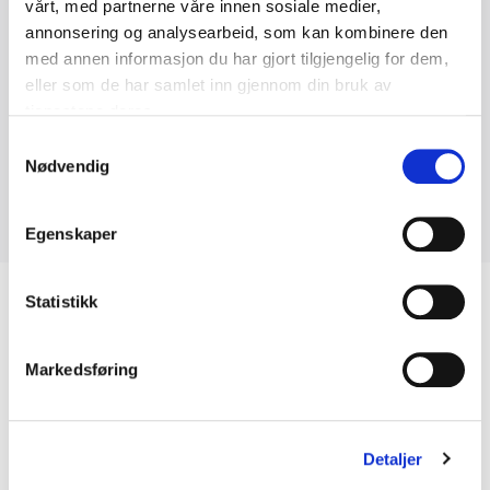
vårt, med partnerne våre innen sosiale medier,
Byggmesterforsikring AS har et foredrag om
annonsering og analysearbeid, som kan kombinere den
forebygging av skade og tap.
med annen informasjon du har gjort tilgjengelig for dem,
Byggmesterforbundet har et foredrag om byggeregler
eller som de har samlet inn gjennom din bruk av
og byggesøknader.
tjenestene deres.
Samtykkevalg
Arrangementet er gratis.
Påmelding kreves pga
Nødvendig
plassbegrensninger.
Egenskaper
Statistikk
Markedsføring
Sørkedalsveien 9D
0369 Oslo
Detaljer
23 08 75 77