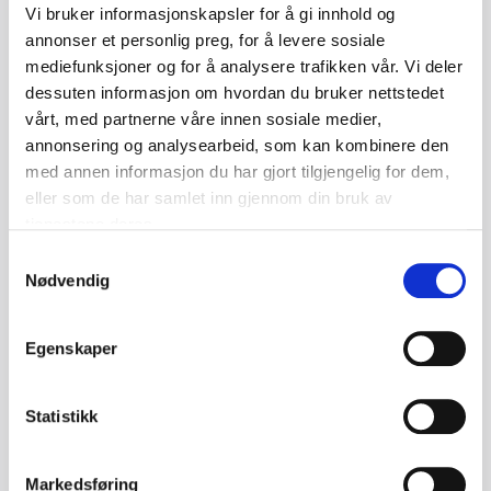
Vi bruker informasjonskapsler for å gi innhold og
Den foreslåtte ordningen medfører at tidspunktet for
annonser et personlig preg, for å levere sosiale
momsinnbetalingen for omtvistede krav utsettes til når
mediefunksjoner og for å analysere trafikken vår. Vi deler
kravet er «avklart eller betalt». I praksis innebærer dette
dessuten informasjon om hvordan du bruker nettstedet
vårt, med partnerne våre innen sosiale medier,
at momsen skal innbetales når tvisten har fått sin løsning
annonsering og analysearbeid, som kan kombinere den
gjennom enten avtale, i tvisteløsningsapparatet eller
med annen informasjon du har gjort tilgjengelig for dem,
gjennom innbetaling.
eller som de har samlet inn gjennom din bruk av
tjenestene deres.
Dersom faktura allerede er utstedt og moms innbetalt, og
det senere oppstår tvist om kravet, åpner forslaget også
Samtykkevalg
Nødvendig
for at merverdiavgiften tilbakebetales inntil kravet er
avklart.
Egenskaper
Forslaget til endring i merverdiforskriften er slik:
§ 15-9-3. Omtvistede krav – tilvirkningskontrakter
Statistikk
Beløp som har sitt grunnlag i tilvirkningskontrakter og
Markedsføring
hvor det objektivt sett er rimelig tvil om kreditor har rett