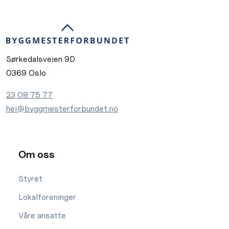
Sørkedalsveien 9D
0369 Oslo
23 08 75 77
hei@byggmesterforbundet.no
Om oss
Styret
Lokalforeninger
Våre ansatte