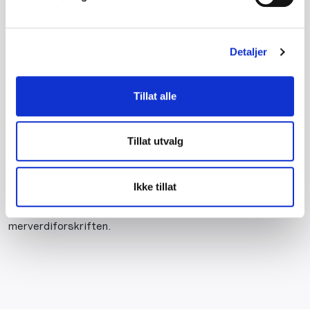
på vederlaget, skal oppgis i skattemeldingen for den
termin kravet er avklart eller betalt. Dette gjelder ikke
Detaljer
dersom det foreligger interessefellesskap som nevnt i
merverdiavgiftsloven § 4-4 mellom debitor og kreditor.
Tillat alle
Hvis forslaget blir vedtatt vil denne endringen få virkning
for krav som skal medtas i skattemeldingen etter 1. januar
2023. Endringen vil i så fall ikke gjelde for omtvistede krav
Tillat utvalg
som er eller skulle vært oppgitt i skattemeldingen før 1.
januar 2023.
Ikke tillat
Byggmesterforbundet er positive til en slik endring i
merverdiforskriften.