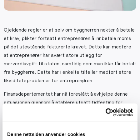
Gjeldende regler er at selv om byggherren nekter å betale
et krav, plikter fortsatt entreprenøren å innbetale moms
på det utestående fakturerte kravet. Dette kan medføre
at entreprenører har svært store utlegg for
merverdiavgift til staten, samtidig som man ikke får betalt
fra byggherre. Dette har i enkelte tilfeller medført store
likviditetsproblemer for entreprenøren.
Finansdepartementet har nå foreslått å avhjelpe denne
situasjonen gjennom å etablere utsatt tidfesting for
merverdiavgift for omtvistede krav med grunnlag i
tilvirkningskontrakter. Utsatt tidfesting innebærer at det
gjøres unntak fra hovedregelen om at moms skal tas med i
Denne nettsiden anvender cookies
skattemedlingen for den termin faktura er utstedt.