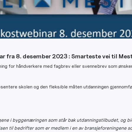
ar fra 8. desember 2023 : Smarteste vei til Me
ing for håndverkere med fagbrev eller svennebrev som ønsker 
sentere skolen og den fleksible måten utdanningen gjennomfø
ene i byggenæringen som står bak utdanningstilbudet, og bid
isen til bedrifter som er medlem i en av bransjeforeningene s