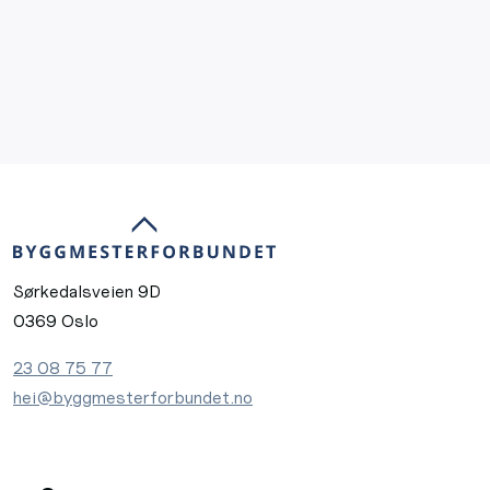
Sørkedalsveien 9D
0369 Oslo
23 08 75 77
hei@byggmesterforbundet.no