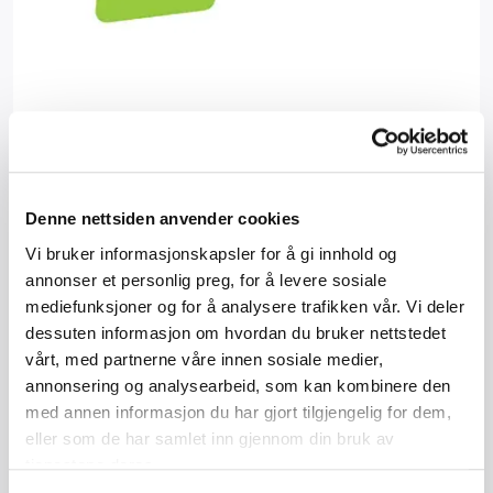
Elma Instruments AS har et bredt spekter av produkter,
Denne nettsiden anvender cookies
inkludert multimetre, oscilloskop, termografikameraer,
Vi bruker informasjonskapsler for å gi innhold og
gassdetektorer, strømningsmålere, lasere og fukt målere.
annonser et personlig preg, for å levere sosiale
mediefunksjoner og for å analysere trafikken vår. Vi deler
Elma Instruments AS tilbyr også kalibrerings- og
dessuten informasjon om hvordan du bruker nettstedet
reparasjonstjenester, teknisk support og opplæring til
vårt, med partnerne våre innen sosiale medier,
sine kunder, en rekke kurs i måleteknikk og termografering,
annonsering og analysearbeid, som kan kombinere den
samt utvalgte instrumenter til utleie.
med annen informasjon du har gjort tilgjengelig for dem,
eller som de har samlet inn gjennom din bruk av
Selskapet har kontorer i Oslo og Trondheim. Med mer enn
tjenestene deres.
50 velutdannede teknikere ansatt, står Elma Instruments