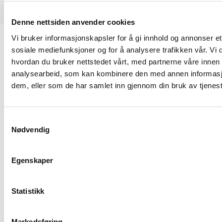
Denne nettsiden anvender cookies
Vi bruker informasjonskapsler for å gi innhold og annonser et 
sosiale mediefunksjoner og for å analysere trafikken vår. Vi
hvordan du bruker nettstedet vårt, med partnerne våre innen
analysearbeid, som kan kombinere den med annen informasjon 
Sørkedalsveien 9D
dem, eller som de har samlet inn gjennom din bruk av tjenes
0369 Oslo
23 08 75 77
Samtykkevalg
Nødvendig
hei@byggmesterforbundet.no
Egenskaper
Om oss
Statistikk
Styret
Lokalforeninger
Markedsføring