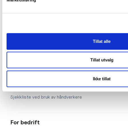
Våre ansatte
Vårt arbeid
Vedtekter og etiske regler
Kontakt oss
Tillat alle
Tillat utvalg
For privat
Finn håndverksbedrift
Ikke tillat
Finn bedrifter som kan bygge riktige bad!
Sjekkliste ved bruk av håndverkere
For bedrift