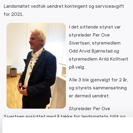
Landsmøtet vedtok uendret kontingent og serviceavgift
for 2021.
I det sittende styret var
styreleder Per Ove
Sivertsen, styremedlem
Odd Arvid Bjørnstad og
styremedlem Arild Kolltveit
på valg.
Alle 3 ble gjenvalgt for 2 år,
og styrets sammensetning
er dermed uendret.
Styreleder Per Ove
Sivertsen avsluttet med å takke for landsmøtets tillit og
ønske velkommen til neste års landsmøte i Haugesund.