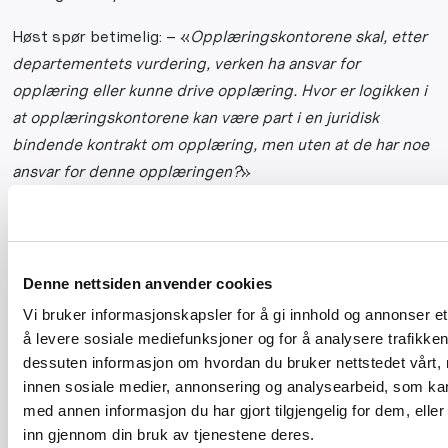
Høst spør betimelig: – «
Opplæringskontorene skal, etter
departementets vurdering, verken ha ansvar for
opplæring eller kunne drive opplæring. Hvor er logikken i
at opplæringskontorene kan være part i en juridisk
bindende kontrakt om opplæring, men uten at de har noe
ansvar for denne opplæringen?
»
Kampen dreier seg ikke kun om retten til å drive
opplæring, men om hvem som skal ha ansvaret for at
opplæringen er gjennomført i henhold til planverk, avtaler
Denne nettsiden anvender cookies
og kontrakter. Opplæringskontoret skal på vegne av
Vi bruker informasjonskapsler for å gi innhold og annonser et
bedriftsfellesskapet påse at enkeltbedriftenes
å levere sosiale mediefunksjoner og for å analysere trafikken 
opplæring holder en tilstrekkelig faglig standard, og ha
dessuten informasjon om hvordan du bruker nettstedet vårt,
mandat til å korrigere opplæringen om lærebedriftene ikke
innen sosiale medier, annonsering og analysearbeid, som k
innfrir sine forpliktelser.
med annen informasjon du har gjort tilgjengelig for dem, elle
inn gjennom din bruk av tjenestene deres.
Det er kanskje greit å lese Høst sitt innlegg en gang til
.