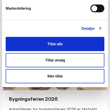
Markedsføring
Les mer
Detaljer
Tillat alle
Tillat utvalg
Ikke tillat
Bygningsferien 2026
Anbefalinger for bygningsferien 2026 er fastsatt.