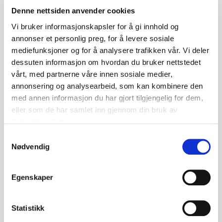
Denne nettsiden anvender cookies
Vi bruker informasjonskapsler for å gi innhold og
annonser et personlig preg, for å levere sosiale
mediefunksjoner og for å analysere trafikken vår. Vi deler
dessuten informasjon om hvordan du bruker nettstedet
vårt, med partnerne våre innen sosiale medier,
annonsering og analysearbeid, som kan kombinere den
med annen informasjon du har gjort tilgjengelig for dem,
eller som de har samlet inn gjennom din bruk av
tjenestene deres.
Samtykkevalg
Bransjenorm for kantsikring ved arbeid
Nødvendig
på skråtak
Egenskaper
Endelig har vi en norm med tydelige føringer for hva
som er akseptabel sikring, hvordan risikovurdering
skal utføres, og hvilke løsninger som er både trygge
Statistikk
og gjennomførbare i praksis.