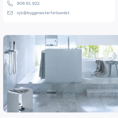
906 61 922
njb@byggmesterforbundet.