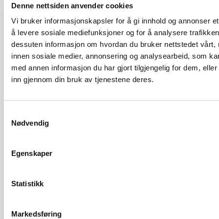
Kontroll
Denne nettsiden anvender cookies
Eksamen
Vi bruker informasjonskapsler for å gi innhold og annonser et
å levere sosiale mediefunksjoner og for å analysere trafikken 
Målgruppe
dessuten informasjon om hvordan du bruker nettstedet vårt,
innen sosiale medier, annonsering og analysearbeid, som k
Utførende tømrer, maler og murer, prosjekterende,
med annen informasjon du har gjort tilgjengelig for dem, elle
kontrollerende og takstmenn
inn gjennom din bruk av tjenestene deres.
Målsetting
Etter kurset skal deltakerne ha kunnskap om regelverket
Samtykkevalg
samt de tekniske og bygningsfysiske utfordringene i
Nødvendig
våtrom. Deltakerne skal også kunne gjøre riktig valg av
løsninger og produkter.
Egenskaper
Varighet:
En dag + elektronisk eksamen (eksamen kan tas hjemme).
Statistikk
Sertifikatkrav:
Markedsføring
For å gjennomføre eksamen og få sertifikat må