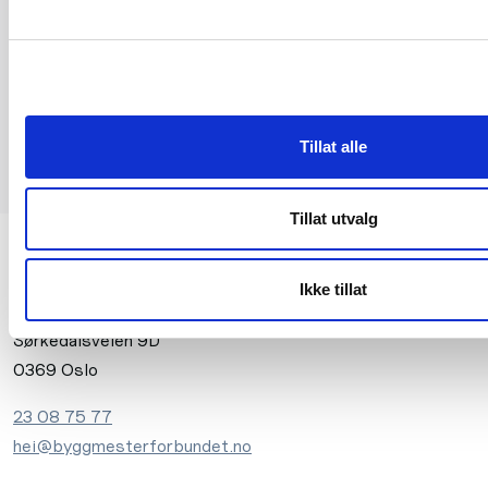
deltageren inneha minimum svennebrev, eller ta
svennebrevet innen to år.
Etter bestått eksamen vil deltageren motta sertifikat.
Alle deltakere mottar kursbevis, også de som evt. ikke
oppfyller sertifikatkrav.
Tillat alle
Tillat utvalg
Ikke tillat
Sørkedalsveien 9D
0369 Oslo
23 08 75 77
hei@byggmesterforbundet.no