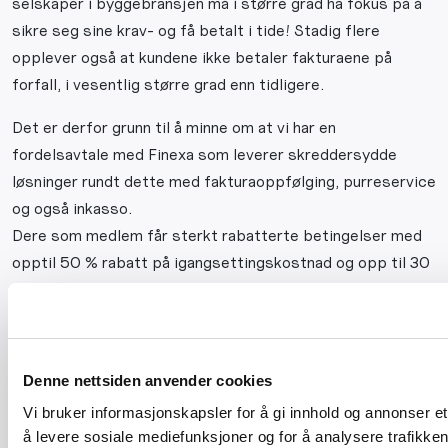
selskaper i byggebransjen må i større grad ha fokus på å
sikre seg sine krav- og få betalt i tide! Stadig flere
opplever også at kundene ikke betaler fakturaene på
forfall, i vesentlig større grad enn tidligere.
Det er derfor grunn til å minne om at vi har en
fordelsavtale med Finexa som leverer skreddersydde
løsninger rundt dette med fakturaoppfølging, purreservice
og også inkasso.
Dere som medlem får sterkt rabatterte betingelser med
opptil 50 % rabatt på igangsettingskostnad og opp til 30
% rabatt på løsningen som i stor grad finansierer seg selv
i form av renter og gebyrer.
Få med deg gode råd fra vår økonomiske ekspert fra
Denne nettsiden anvender cookies
Finexa i dette webinaret. I tillegg vil advokat Eirik
Vi bruker informasjonskapsler for å gi innhold og annonser et
Gåskjønli fortelle hva du bør gjøre når det oppstår tvister
å levere sosiale mediefunksjoner og for å analysere trafikken 
om betaling.