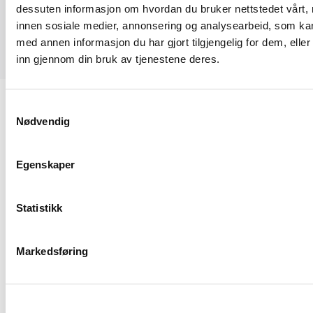
dessuten informasjon om hvordan du bruker nettstedet vårt,
innen sosiale medier, annonsering og analysearbeid, som k
med annen informasjon du har gjort tilgjengelig for dem, elle
inn gjennom din bruk av tjenestene deres.
Samtykkevalg
Nødvendig
Sørkedalsveien 9D
Egenskaper
0369 Oslo
Statistikk
23 08 75 77
hei@byggmesterforbundet.no
Markedsføring
Om oss