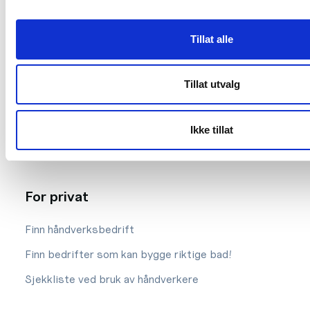
Styret
Lokalforeninger
Tillat alle
Våre ansatte
Tillat utvalg
Vårt arbeid
Vedtekter og etiske regler
Ikke tillat
Kontakt oss
For privat
Finn håndverksbedrift
Finn bedrifter som kan bygge riktige bad!
Sjekkliste ved bruk av håndverkere