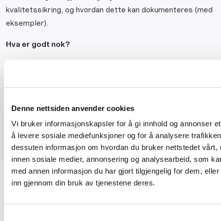
kvalitetssikring, og hvordan dette kan dokumenteres (med
eksempler).
Hva er godt nok?
Hvordan dokumentere oppfyllelse av kravene?
Hvor stort må systemet være?
Hvordan få gevinst av kvalitetssikringen?
Denne nettsiden anvender cookies
Webinaret holdes av Jens-Morten Søreide, Fagsjef
Byggeregler i Byggmesterforbundet.
Vi bruker informasjonskapsler for å gi innhold og annonser et
å levere sosiale mediefunksjoner og for å analysere trafikken 
dessuten informasjon om hvordan du bruker nettstedet vårt,
innen sosiale medier, annonsering og analysearbeid, som k
med annen informasjon du har gjort tilgjengelig for dem, elle
inn gjennom din bruk av tjenestene deres.
Samtykkevalg
Sørkedalsveien 9D