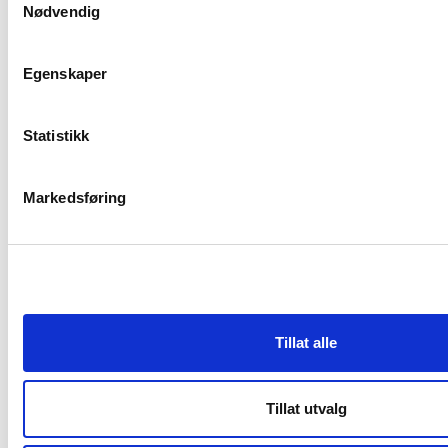
Nødvendig
0369 Oslo
23 08 75 77
Egenskaper
hei@byggmesterforbundet.no
Statistikk
Om oss
Markedsføring
Styret
Lokalforeninger
Våre ansatte
Vårt arbeid
Tillat alle
Vedtekter og etiske regler
Kontakt oss
Tillat utvalg