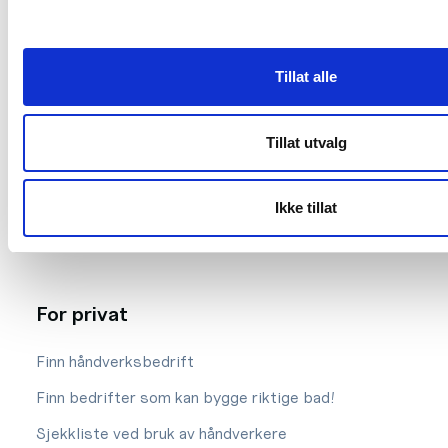
Styret
Tillat alle
Lokalforeninger
Våre ansatte
Tillat utvalg
Vårt arbeid
Vedtekter og etiske regler
Ikke tillat
Kontakt oss
For privat
Finn håndverksbedrift
Finn bedrifter som kan bygge riktige bad!
Sjekkliste ved bruk av håndverkere