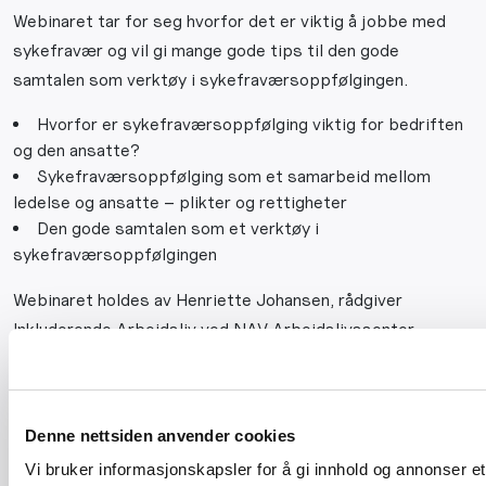
Webinaret tar for seg hvorfor det er viktig å jobbe med
sykefravær og vil gi mange gode tips til den gode
samtalen som verktøy i sykefraværsoppfølgingen.
Hvorfor er sykefraværsoppfølging viktig for bedriften
og den ansatte?​
Sykefraværsoppfølging som et samarbeid mellom
ledelse og ansatte – plikter og rettigheter​
Den gode samtalen​ som et verktøy i
sykefraværsoppfølgingen
Webinaret holdes av Henriette Johansen, rådgiver
Inkluderende Arbeidsliv ved NAV Arbeidslivssenter.
Webinaret er det første i en rekke om
sykefraværsoppfølging og forebygging av sykefravær og
passer for ledere, tillitsvalgte og verneombud, HR og
Denne nettsiden anvender cookies
medarbeidere. Se det gjerne sammen!
Vi bruker informasjonskapsler for å gi innhold og annonser et