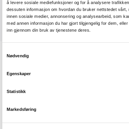
å levere sosiale mediefunksjoner og for å analysere trafikken 
dessuten informasjon om hvordan du bruker nettstedet vårt,
innen sosiale medier, annonsering og analysearbeid, som k
med annen informasjon du har gjort tilgjengelig for dem, elle
inn gjennom din bruk av tjenestene deres.
Samtykkevalg
Nødvendig
Egenskaper
Sørkedalsveien 9D
0369 Oslo
Statistikk
23 08 75 77
hei@byggmesterforbundet.no
Markedsføring
Om oss