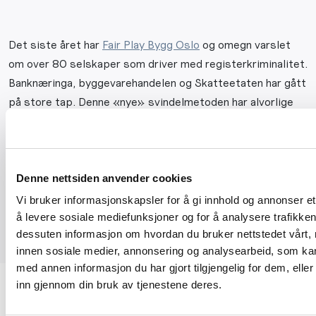
Det siste året har
Fair Play Bygg Oslo
og omegn varslet
om over 80 selskaper som driver med registerkriminalitet.
Banknæringa, byggevarehandelen og Skatteetaten har gått
på store tap. Denne «nye» svindelmetoden har alvorlige
følger for både individ og samfunn.
I dette webinaret vil
Hanna Kjemprud,
Fagansvarlig A-
krim
hos Fair Play Bygg
,
fortelle om konkrete saker, og
Denne nettsiden anvender cookies
hvordan Fair Play Bygg jobber for å avdekke
Vi bruker informasjonskapsler for å gi innhold og annonser et
registerkriminalitet og annen arbeidslivskriminalitet.
å levere sosiale mediefunksjoner og for å analysere trafikken 
dessuten informasjon om hvordan du bruker nettstedet vårt,
innen sosiale medier, annonsering og analysearbeid, som k
med annen informasjon du har gjort tilgjengelig for dem, elle
inn gjennom din bruk av tjenestene deres.