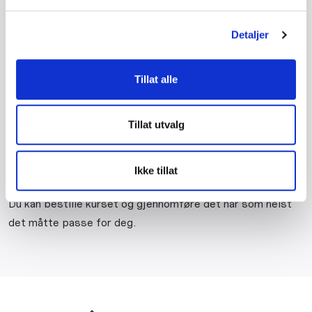
Grensesnitt mot andre foretak
Koordinere andre fag, produkter, produktvalg og
Detaljer
samhørighet
Lønnsomhet, risiko og ansvarsfordeling
Tillat alle
Forsikringsdekning
Gjennomføring
Tillat utvalg
3 timers E-læringskurs. Kursets varighet er inkludert
beregnet tid til oppgaveløsing underveis.
Ikke tillat
Påmelding
Du kan bestille kurset og gjennomføre det når som helst
det måtte passe for deg.