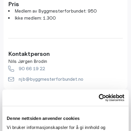
Pris
Medlem av Byggmesterforbundet: 950
Ikke medlem: 1.300
Kontaktperson
Nils Jørgen Brodin
90 66 19 22
njb@byggmesterforbundet.no
Byggmester og entreprenør tar i mange tilfeller på seg
prosjekteringsrollen også der de ikke har påtatt seg det
Denne nettsiden anvender cookies
formelle ansvaret som prosjekterende. I dette kurset
Vi bruker informasjonskapsler for å gi innhold og