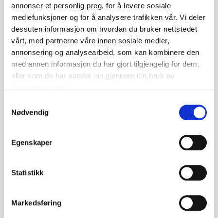
fokuseres det på ansvar og risiko ved dette og ikke minst
annonser et personlig preg, for å levere sosiale
de vanlige "fellene" man går inn i. Kurset gir innblikk i
mediefunksjoner og for å analysere trafikken vår. Vi deler
hvordan du bruker Teknisk forskrift (TEK) for å finne
dessuten informasjon om hvordan du bruker nettstedet
ytelseskravene du må prosjektere etter.
vårt, med partnerne våre innen sosiale medier,
annonsering og analysearbeid, som kan kombinere den
Målgruppe
med annen informasjon du har gjort tilgjengelig for dem,
eller som de har samlet inn gjennom din bruk av
De som påtar seg prosjekteringsansvar, og utførende som
tjenestene deres.
velger produkter og løsninger.
Samtykkevalg
Nødvendig
Målsetting
Kursdeltakeren skal få en god forståelse for lov og
Egenskaper
forskrifter, samt kunnskap om hva en prosjektering må
inneholde.
Statistikk
Innhold
Bevisstgjøring – “hva er prosjektering”
Markedsføring
Myndighetskrav - pbl. med forskrifter
Krav til dokumentasjon av løsninger