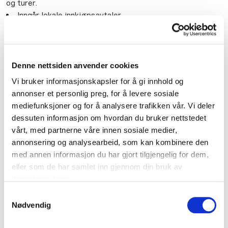
og turer.
Inngår lokale innkjøpsavtaler.
Er en arena for identitetsbygging, tilhørighet og
erfaringsutveksling.
Påvirker lokale myndigheter, f.eks. vedrørende
byggesaksbehandling i kommunene.
Denne nettsiden anvender cookies
Er en synlig lokal aktør og markedsfører
Vi bruker informasjonskapsler for å gi innhold og
medlemsbedriftene.
annonser et personlig preg, for å levere sosiale
mediefunksjoner og for å analysere trafikken vår. Vi deler
dessuten informasjon om hvordan du bruker nettstedet
Samarbeid gjennom Bygghåndverk Norge
vårt, med partnerne våre innen sosiale medier,
annonsering og analysearbeid, som kan kombinere den
Bygghåndverk Norge er landsforeningen som ivaretar
med annen informasjon du har gjort tilgjengelig for dem,
bygghåndverksbedriftenes interesser.
eller som de har samlet inn gjennom din bruk av
tjenestene deres.
BHN ble stiftet i 2022 av Byggmesterforbundet og
Samtykkevalg
Malermestrenes Landsforening (MLF) som en frittstående
Nødvendig
organisasjon, en tydelig stemme og samlende kraft for
alle bygghåndverksfagene. I 2024 tilsluttet Norske