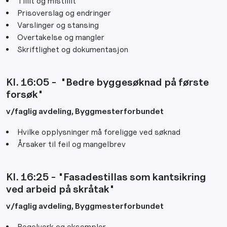
Tillit og mistillit
Prisoverslag og endringer
Varslinger og stansing
Overtakelse og mangler
Skriftlighet og dokumentasjon
Kl. 16:05 - "Bedre byggesøknad på første
forsøk"
v/f
aglig avdeling, Byggmesterforbundet
Hvilke opplysninger må foreligge ved søknad
Årsaker til feil og mangelbrev
Kl. 16:25 - "Fasadestillas som kantsikring
ved arbeid på skråtak"
v/fa
glig avdeling, Byggmesterforbundet
Regelverk og eksempler