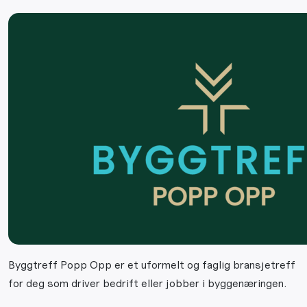
Byggtreff Popp Opp er et uformelt og faglig bransjetreff
for deg som driver bedrift eller jobber i byggenæringen.