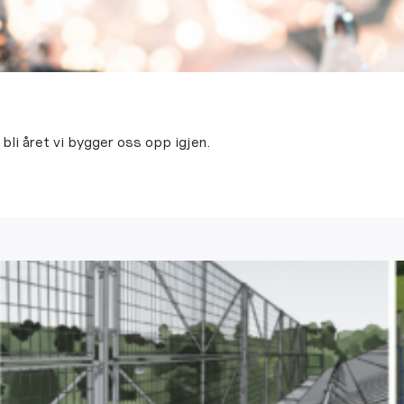
li året vi bygger oss opp igjen.